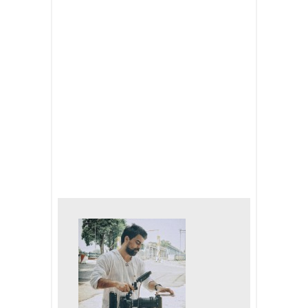
sequi.
TAGS:
documentary
drama
video
SHARE: