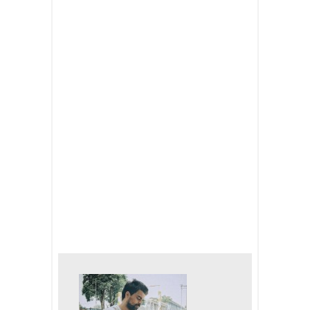
voluptas sit aspernatur aut odit aut
fugit, sed quia consequuntur magni
dolores eos qui ratione voluptatem
sequi.
TAGS:
drama
film
review
video
SHARE: