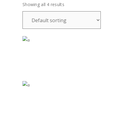
Showing all 4 results
kr.
499
kr.
999