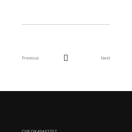
Previous
Next
CVR DK43432737